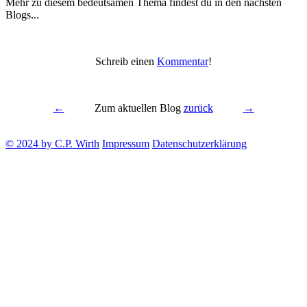
Mehr zu diesem bedeutsamen Thema findest du in den nächsten
Blogs...
Schreib einen
Kommentar
!
←
Zum aktuellen Blog
zurück
→
© 2024 by C.P. Wirth
Impressum
Datenschutzerklärung