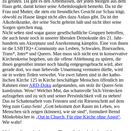
zu geraten. Da gibt es den Arbeits­losen, der jeden Morgen aus dem
Haus geht, damit keiner seine Arbeits­losig­keit be­merkt. Da ist die
Frau und Mutter, die stets ein freund­liches Gesicht zur Schau trägt,
obwohl zu Hause längst nicht alles dazu Anlass gibt. Da ist der
Alkohol­kranke, der seine Sucht ge­heim hält und nicht über seine
Sor­gen sprechen mag.
Nicht selten sind sogar ganze gesell­schaft­liche Grup­pen betroffen,
die auch heute noch in unserer libe­ralen Demo­kratie des 21. Jahr­
hunderts um Akzep­tanz und Aner­kennung kämpfen. Eine von ihnen
ist die LSBTIQ+-Community aus Lesben, Schwulen, Bisexuel­len,
Trans*, Inter* und Queers. Man muss sich nicht erst in konser­vative
Kirchen­kreise begeben, um die offene Ableh­nung zu spüren, die
ihnen gegen­über immer noch häufig ent­gegen­gebracht wird, aber
gerade dort, wo man liebe­volle Umar­mung vermuten dürfte, wird
sie in weiten Teilen verwehrt. Vor zwei Jahren sind in der katho­
lischen Kirche 125 in Kirche be­schäf­tigte Men­schen öffent­lich im
Rahmen einer
ARD-Doku
auf­ge­stan­den, um stolz ihr Queer-Sein
kund­zu­tun. Wow! Welcher Mut, das scham­volle Sich-Ver­stecken
auf­zu­geben und zu sich und seiner Persön­lich­keit voll zu stehen!
Das ist Schatten­arbeit vom Fein­sten und ein Riesen­schritt auf dem
Weg zum Ganz-Sein! „Gott bekommt dort Raum im Leben, wo
Men­schen sich zeigen (können), wie sie sind“, formu­liert Bernd
Mönke­büscher in
„Out in Church. Für eine Kirche ohne Angst“
.
Wie wahr!