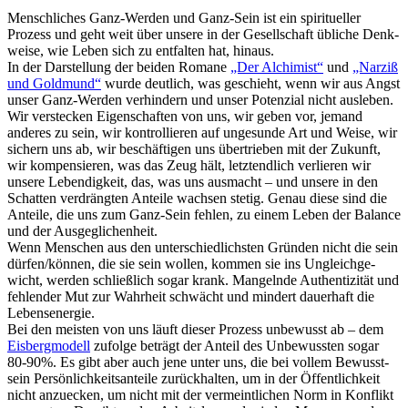
Menschliches Ganz-Werden und Ganz-Sein ist ein spiri­tueller
Prozess und geht weit über un­sere in der Gesell­schaft übliche Denk­
weise, wie Leben sich zu ent­falten hat, hinaus.
In der Dar­stel­lung der beiden Romane
„Der Alchimist“
und
„Narziß
und Gold­mund“
wurde deut­lich, was geschieht, wenn wir aus Angst
unser Ganz-Werden verhin­dern und unser Poten­zial nicht aus­leben.
Wir ver­stecken Eigen­schaf­ten von uns, wir geben vor, jemand
anderes zu sein, wir kontrol­lieren auf unge­sunde Art und Weise, wir
sichern uns ab, wir beschäf­tigen uns über­trie­ben mit der Zu­kunft,
wir kompen­sieren, was das Zeug hält, letzt­endlich ver­lieren wir
unsere Leben­dig­keit, das, was uns aus­macht – und unsere in den
Schat­ten ver­dräng­ten An­teile wach­sen stetig. Genau diese sind die
An­teile, die uns zum Ganz-Sein feh­len, zu einem Leben der Balance
und der Ausge­glichen­heit.
Wenn Menschen aus den unterschied­lichsten Grün­den nicht die sein
dürfen/­können, die sie sein wol­len, kom­men sie ins Ungleich­ge­
wicht, werden schließ­lich sogar krank. Man­geln­de Authen­tizität und
feh­len­der Mut zur Wahr­heit schwächt und mindert dauer­haft die
Lebens­energie.
Bei den meisten von uns läuft dieser Prozess unbe­wusst ab – dem
Eisbergmodell
zufolge beträgt der An­teil des Un­be­wussten sogar
80-90%. Es gibt aber auch jene unter uns, die bei vollem Bewusst­
sein Persön­lich­keits­an­teile zurück­halten, um in der Öffent­lich­keit
nicht anzu­ecken, um nicht mit der ver­meint­lichen Norm in Kon­flikt