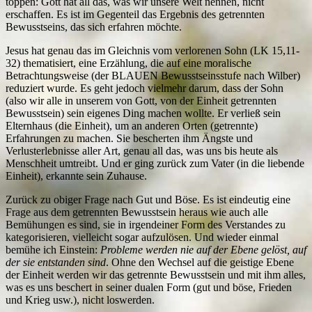
toppen: Gott hat all das, was wir unsere Welt nennen, nicht
erschaffen. Es ist im Gegenteil das Ergebnis des getrennten
Bewusstseins, das sich erfahren möchte.
Jesus hat genau das im Gleichnis vom verlorenen Sohn (LK 15,11-
32) thematisiert, eine Erzählung, die auf eine moralische
Betrachtungsweise (der BLAUEN Bewusstseinsstufe nach Wilber)
reduziert wurde. Es geht jedoch vielmehr darum, dass der Sohn
(also wir alle in unserem von Gott, von der Einheit getrennten
Bewusstsein) sein eigenes Ding machen wollte. Er verließ sein
Elternhaus (die Einheit), um an anderen Orten (getrennte)
Erfahrungen zu machen. Sie bescherten ihm Ängste und
Verlusterlebnisse aller Art, genau all das, was uns bis heute als
Menschheit umtreibt. Und er ging zurück zum Vater (in die liebende
Einheit), erkannte sein Zuhause.
Zurück zu obiger Frage nach Gut und Böse. Es ist eindeutig eine
Frage aus dem getrennten Bewusstsein heraus wie auch alle
Bemühungen es sind, sie in irgendeiner Form des Verstandes zu
kategorisieren, vielleicht sogar aufzulösen. Und wieder einmal
bemühe ich Einstein:
Probleme werden nie auf der Ebene gelöst, auf
der sie entstanden sind
. Ohne den Wechsel auf die geistige Ebene
der Einheit werden wir das getrennte Bewusstsein und mit ihm alles,
was es uns beschert in seiner dualen Form (gut und böse, Frieden
und Krieg usw.), nicht loswerden.