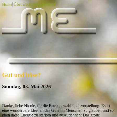
Home
Über mich
Blog
Kontakt
Gut und böse?
Sonntag, 03. Mai 2026
Danke, liebe Nicole, für die Buchauswahl und -vorstellung. Es ist
eine wunderbare Idee, an das Gute im Menschen zu glauben und so
eben diese Energie zu stärken und auszudehnen: Das große