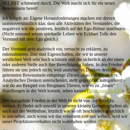
SELBST schimmert durch. Die Welt macht sich für ein neues
Bewusstsein bereit!
Ich knüpfe an: Eigene Herausforderungen machen mir derzeit
unmissverständlich klar, dass alle Aktivitäten des Verstandes, die
negativen wie die positiven, letztlich auf der Ego-Bühne stattfinden.
(Nicht umsonst setzen spirituelle Lehrer wie Eckhart Tolle den
Verstand mit dem Ego gleich.)
Der Verstand geht analytisch vor, versucht zu erklären, zu
rationalisieren. Das sind Eigenschaften, die wir in unserer
westlichen Welt sehr hoch schätzen und die sicherlich an der einen
oder anderen Stelle auch ihre Berechtigung haben. In den Frieden
führen sie uns jedoch nicht, weil analytisches Denken dem
getrennten Bewusstsein entspringt:
Dieses ist so – jenes anders
.
Analytisches Denken unterscheidet, stellt gegenüber, kategorisiert –
wie du am Beispiel von Bregmans Thesen, wie es zu „bösen“
Handlungen in der Welt kommt, sehen kannst (
Blog vom 19.4.26
).
Der mangelnde Frieden in der Welt ist nicht von der Hand zu
weisen. Er findet sich sowohl in unseren kleinen Gemeinschaften als
auch auf der Weltbühne, letztlich wie so oft beschrieben ursächlich
in uns selbst, auch wenn wir das vehement von uns weisen, weil wir
unser Projektionsverhalten nicht wahrhaben wollen.