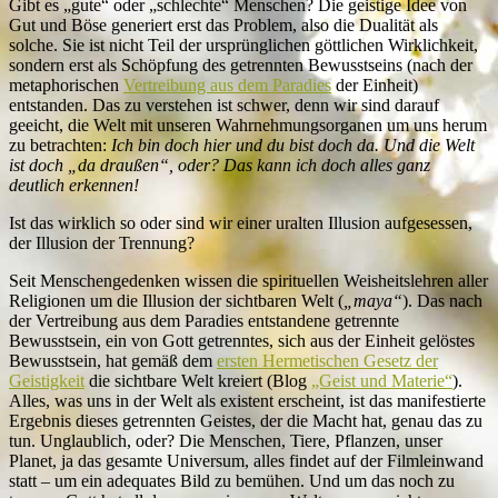
Gibt es „gute“ oder „schlechte“ Menschen? Die geistige Idee von
Gut und Böse generiert erst das Problem, also die Dualität als
solche. Sie ist nicht Teil der ursprünglichen göttlichen Wirklichkeit,
sondern erst als Schöpfung des getrennten Bewusstseins (nach der
metaphorischen
Vertreibung aus dem Paradies
der Einheit)
entstanden. Das zu verstehen ist schwer, denn wir sind darauf
geeicht, die Welt mit unseren Wahrnehmungsorganen um uns herum
zu betrachten:
Ich bin doch hier und du bist doch da. Und die Welt
ist doch „da draußen“, oder? Das kann ich doch alles ganz
deutlich erkennen!
Ist das wirklich so oder sind wir einer uralten Illusion aufgesessen,
der Illusion der Trennung?
Seit Menschengedenken wissen die spirituellen Weisheitslehren aller
Religionen um die Illusion der sichtbaren Welt (
„maya“
). Das nach
der Vertreibung aus dem Paradies entstandene getrennte
Bewusstsein, ein von Gott getrenntes, sich aus der Einheit gelöstes
Bewusstsein, hat gemäß dem
ersten Hermetischen Gesetz der
Geistigkeit
die sichtbare Welt kreiert (Blog
„Geist und Materie“
).
Alles, was uns in der Welt als existent erscheint, ist das manifestierte
Ergebnis dieses getrennten Geistes, der die Macht hat, genau das zu
tun. Unglaublich, oder? Die Menschen, Tiere, Pflanzen, unser
Planet, ja das gesamte Universum, alles findet auf der Filmleinwand
statt – um ein adequates Bild zu bemühen. Und um das noch zu