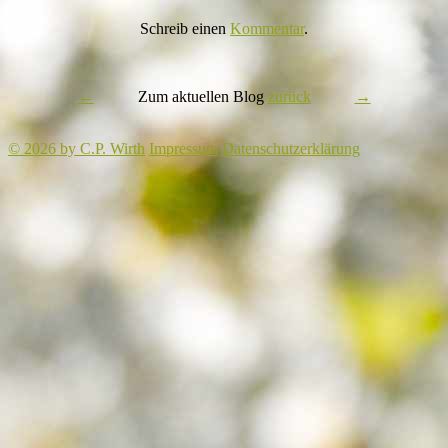
Schreib einen
Kommentar
.
←
Zum aktuellen Blog
zurück
→
© 2026 by C.P. Wirth
Impressum
Datenschutzerklärung