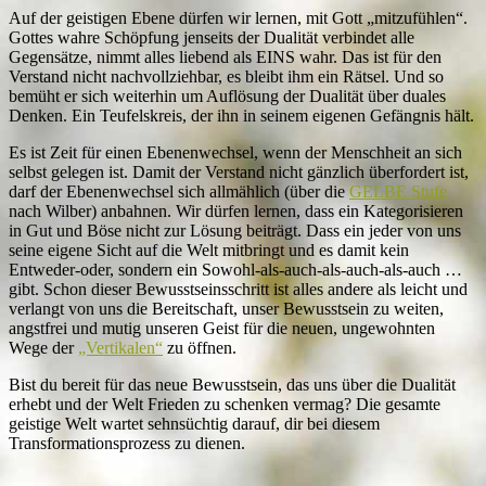
Auf der geistigen Ebene dürfen wir lernen, mit Gott „mitzufühlen“.
Gottes wahre Schöpfung jenseits der Dualität verbindet alle
Gegensätze, nimmt alles liebend als EINS wahr. Das ist für den
Verstand nicht nachvollziehbar, es bleibt ihm ein Rätsel. Und so
bemüht er sich weiterhin um Auflösung der Dualität über duales
Denken. Ein Teufelskreis, der ihn in seinem eigenen Gefängnis hält.
Es ist Zeit für einen Ebenenwechsel, wenn der Menschheit an sich
selbst gelegen ist. Damit der Verstand nicht gänzlich überfordert ist,
darf der Ebenenwechsel sich allmählich (über die
GELBE Stufe
nach Wilber) anbahnen. Wir dürfen lernen, dass ein Kategorisieren
in Gut und Böse nicht zur Lösung beiträgt. Dass ein jeder von uns
seine eigene Sicht auf die Welt mitbringt und es damit kein
Entweder-oder, sondern ein Sowohl-als-auch-als-auch-als-auch …
gibt. Schon dieser Bewusstseinsschritt ist alles andere als leicht und
verlangt von uns die Bereitschaft, unser Bewusstsein zu weiten,
angstfrei und mutig unseren Geist für die neuen, ungewohnten
Wege der
„Vertikalen“
zu öffnen.
Bist du bereit für das neue Bewusstsein, das uns über die Dualität
erhebt und der Welt Frieden zu schenken vermag? Die gesamte
geistige Welt wartet sehnsüchtig darauf, dir bei diesem
Transformationsprozess zu dienen.